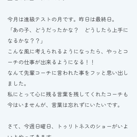
お知らせ
今月は進級テストの月です。昨日は最終日。
カレンダー
「あの子、どうだったかな？ どうしたら上手に
なるかな？？」
波スイタイムズ
こんな風に考えられるようになったら、やっとコ
お問い合わせ
ーチの仕事が出来るようになる！！
なんて先輩コーチに言われた事をフッと思い出し
ました。
Tel.098-863-7264
私にとって心に残る言葉を残してくれたコーチも
平日 9:00～22:00｜土祝 9:00～21:00
今はいませんが、言葉は忘れずにいたいです。
メールでお問い合わせ
さて、今週日曜日、トゥリトネスのショーがいよ
いよやってきます。