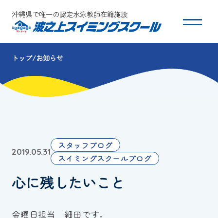
沖縄県で唯一の認定水泳教師在籍施設
トップ
お知らせ
スクールについて
コース・クラス紹介
体験・入会
スタッフブログ
2019.05.31
団体会員募集
スイミングスクールブログ
心に残したいこと
保護者の方へ
採用情報
金曜日担当 細田です。