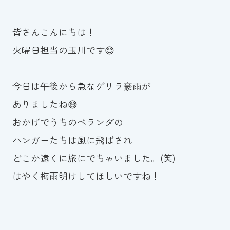
お知らせ
皆さんこんにちは！
カレンダー
火曜日担当の玉川です😊
波スイタイムズ
今日は午後から急なゲリラ豪雨が
お問い合わせ
ありましたね😅
おかげでうちのベランダの
ハンガーたちは風に飛ばされ
Tel.098-863-7264
どこか遠くに旅にでちゃいました。(笑)
平日 9:00～22:00｜土祝 9:00～21:00
はやく梅雨明けしてほしいですね！
メールでお問い合わせ