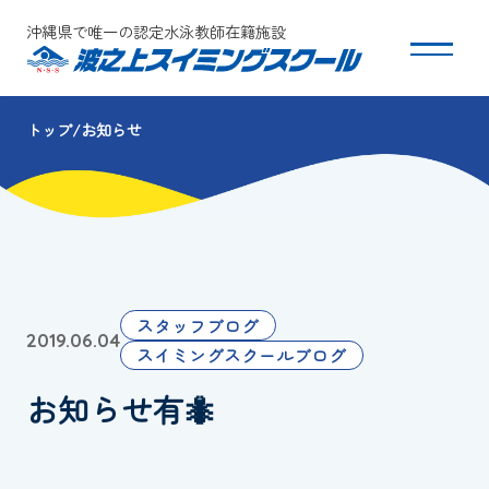
沖縄県で唯一の認定水泳教師在籍施設
トップ
お知らせ
スクールについて
コース・クラス紹介
体験・入会
スタッフブログ
2019.06.04
団体会員募集
スイミングスクールブログ
お知らせ有🐜
保護者の方へ
採用情報