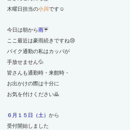
木曜日担当の
小川
です☺
お知らせ
カレンダー
今日は朝から
雨
☔
ここ最近は豪雨続きですね😢
波スイタイムズ
バイク通勤の私はカッパが
お問い合わせ
手放せません💦
皆さんも通勤時・来館時・
Tel.098-863-7264
お出かけの際は十分に
お気を付けください🙇
平日 9:00～22:00｜土祝 9:00～21:00
メールでお問い合わせ
６月１５日（土）
から
受付開始しました