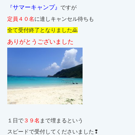
スイミングスクールの
』
サマーキャンプ
『
ですが
体験申し込みはこちら!
定員４０名
に達しキャンセル待ちも
全て受付終了となりました🙇
ありがとうございました
１日で
３９名
まで埋まるという
スピードで受付してくださいました❢