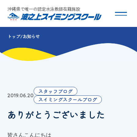
沖縄県で唯一の認定水泳教師在籍施設
トップ
お知らせ
スクールについて
コース・クラス紹介
体験・入会
スタッフブログ
2019.06.20
団体会員募集
スイミングスクールブログ
ありがとうございました
保護者の方へ
採用情報
皆さんこんにちは