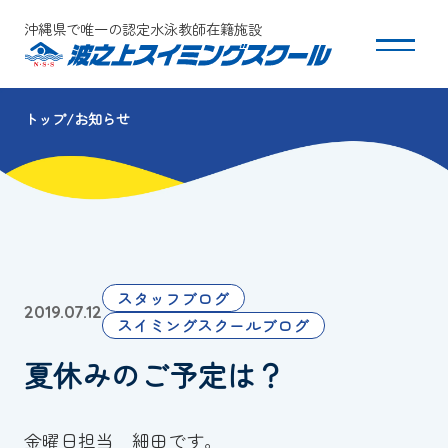
沖縄県で唯一の認定水泳教師在籍施設
トップ
お知らせ
スクールについて
コース・クラス紹介
体験・入会
スタッフブログ
2019.07.12
団体会員募集
スイミングスクールブログ
夏休みのご予定は？
保護者の方へ
採用情報
金曜日担当 細田です。