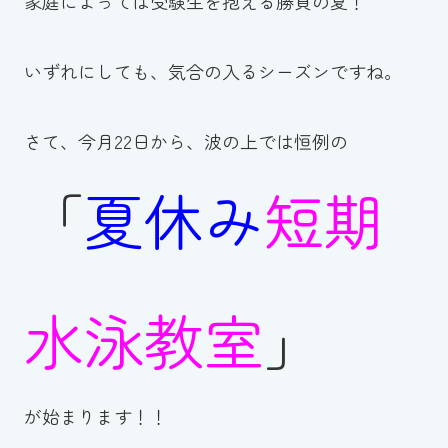
家庭によっては受験生を抱える勝負の夏！
スイミングスクールの
体験申し込みはこちら!
いずれにしても、気合の入るシーズンですね。
さて、今月22日から、波の上では恒例の
「
夏休み
短期
水泳教室
」
が始まります！！