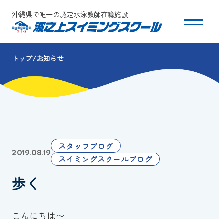
沖縄県で唯一の認定水泳教師在籍施設
トップ
お知らせ
スクールについて
コース・クラス紹介
体験・入会
スタッフブログ
2019.08.19
団体会員募集
スイミングスクールブログ
歩く
保護者の方へ
採用情報
こんにちは〜