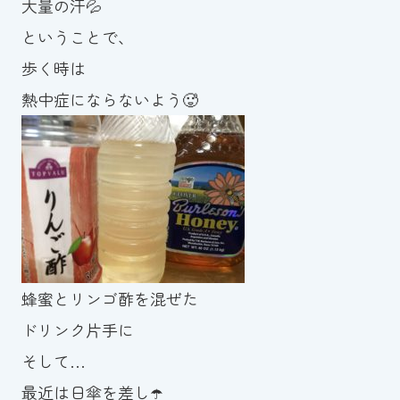
大量の汗💦
ということで、
歩く時は
熱中症にならないよう🥵
蜂蜜とリンゴ酢を混ぜた
ドリンク片手に
そして…
最近は日傘を差し☂️