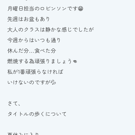
月曜日担当のロビンソンです😁
お知らせ
先週はお盆もあり
カレンダー
大人のクラスは静かな感じでしたが
今週からはいつも通り
波スイタイムズ
休んだ分…食べた分
お問い合わせ
燃焼する為頑張りましょう👊
私が1番頑張らなければ
いけないのですが💦
Tel.098-863-7264
平日 9:00～22:00｜土祝 9:00～21:00
さて、
タイトルの歩くについて
メールでお問い合わせ
夏休みに入り