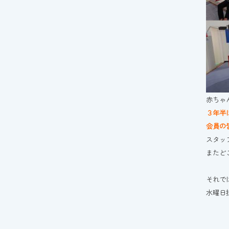
赤ちゃ
３年半
会員の
スタッ
またど
それで
水曜日