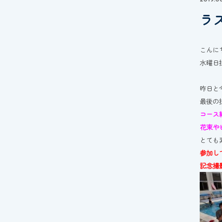
ラ
こんに
水曜日
昨日と
最後の
コース
花束や
とても
参加し
記念撮影