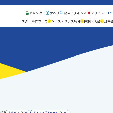
Tel
カレンダー
ブログ
波スイタイムズ
アクセス
スクールについて
コース・クラス紹介
体験・入会
団体
スクールの特徴
ジュニアスクール
体験レッスン案
設備紹介
アスリートコース
体験予約の流れ
親子コース
キャンペーン情
成人コース
よくある質問
ご入会手続き
ご入会費・月会
各種注意事項
8.28
スタッフブログ
スイミングスクールブログ