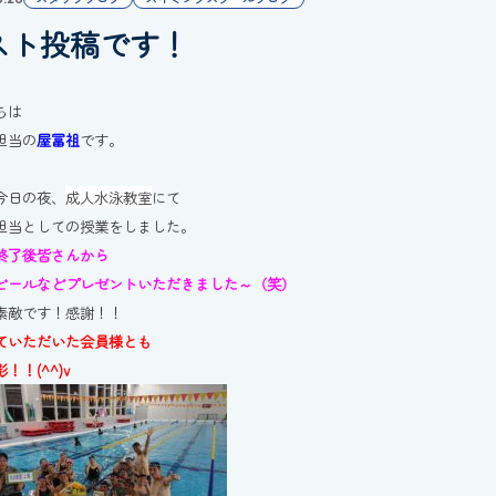
スト投稿です！
ちは
担当の
屋冨祖
です。
今日の夜、
成人水泳教室
にて
担当としての授業をしました。
終了後皆さんから
ビールなどプレゼントいただきました～（笑）
素敵です！感謝！！
ていただいた会員様とも
！！(^^)v