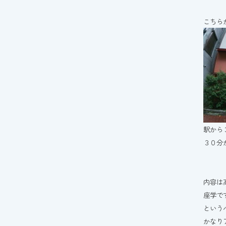
こちら
駅から
３０分
内容は
座学で
という
かなり