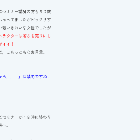
にセミナー講師の方も５０歳
しゃってましたがビックリす
い若いきれいな女性でしたが
トラクターは若さを売りにし
がイイ！
で，ごもっともなお言葉。
から．．．』は禁句ですね！
てセミナーが１８時に終わり
港へ。