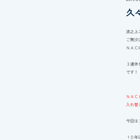
久
波之上
ご無沙
ＮＡＣ
３連休
です！
ＮＡＣ
入れ替
今回は
１０年