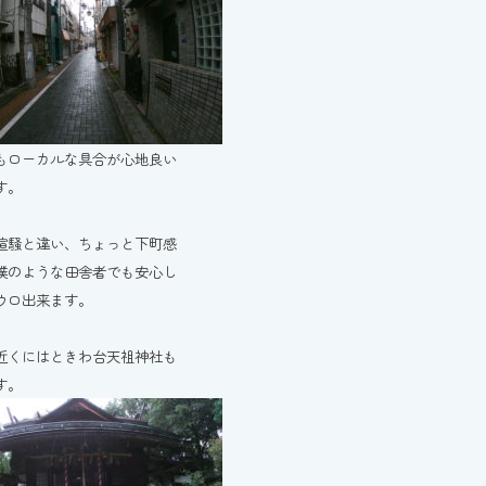
もローカルな具合が心地良い
す。
喧騒と違い、ちょっと下町感
僕のような田舎者でも安心し
ウロ出来ます。
近くにはときわ台天祖神社も
す。