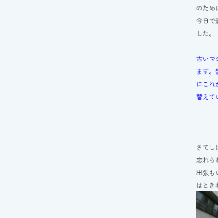
のため
今日で
した。
古いマ
ます。
にこれ
替えて
さてし
忘れら
出張も
はとき