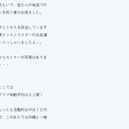
方もいて、皆さんの地域での
どを伺う事が出来ました。
でリトモスを担当しています
美インストラクターのお友達
いらっしゃいましたよ～。
がらセミナーの写真はありま
・・・
としては
クラブ年齢平均は５２歳！
もっとも活動的なのは７０代
で、このあたりは沖縄と一緒
。