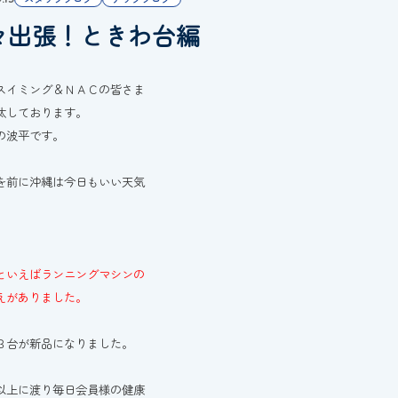
々出張！ときわ台編
スイミング＆ＮＡＣの皆さま
汰しております。
の波平です。
を前に沖縄は今日もいい天気
といえばランニングマシンの
えがありました。
３台が新品になりました。
以上に渡り毎日会員様の健康