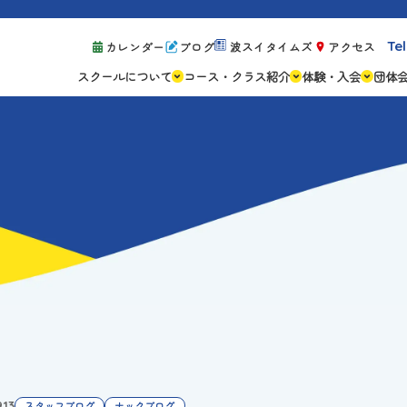
Tel
カレンダー
ブログ
波スイタイムズ
アクセス
スクールについて
コース・クラス紹介
体験・入会
団体
スクールの特徴
ジュニアスクール
体験レッスン案
設備紹介
アスリートコース
体験予約の流れ
親子コース
キャンペーン情
成人コース
よくある質問
ご入会手続き
ご入会費・月会
各種注意事項
.13
スタッフブログ
ナックブログ