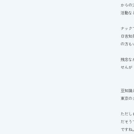
からの
活動な
ナック
日吉知
の方も
残念な
せんが
豆知識
東京の
ただし
だそう
ですね