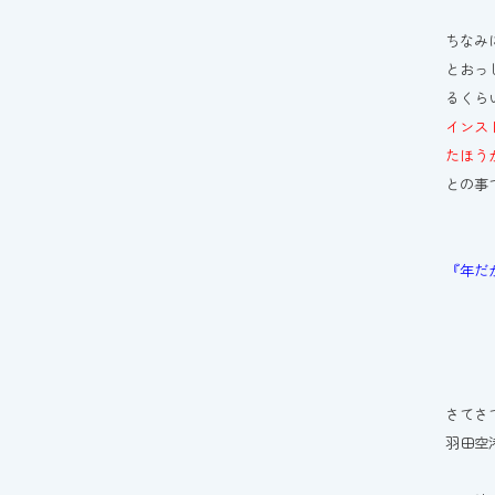
ちなみ
とおっ
るくら
インス
たほう
との事
『年だ
さてさ
羽田空