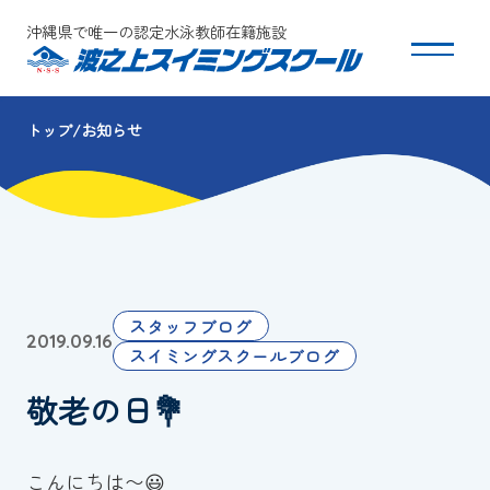
沖縄県で唯一の認定水泳教師在籍施設
トップ
お知らせ
スクールについて
コース・クラス紹介
体験・入会
スタッフブログ
2019.09.16
団体会員募集
スイミングスクールブログ
敬老の日💐
保護者の方へ
採用情報
こんにちは〜😃