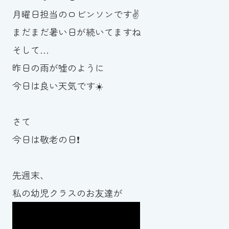
月曜日担当のロビンソンです✌️
お知らせ
まだまだ暑い日が続いてますね
カレンダー
そして…
昨日の雨が嘘のように
波スイタイムズ
今日は良い天気です☀️
お問い合わせ
さて
今日は敬老の日❗️
Tel.098-863-7264
平日 9:00～22:00｜土祝 9:00～21:00
先週末、
私の幼児クラスのお友達が
メールでお問い合わせ