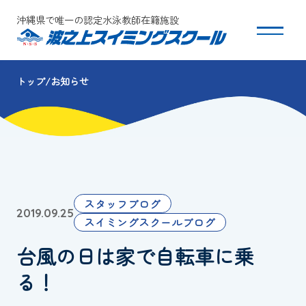
沖縄県で唯一の認定水泳教師在籍施設
トップ
お知らせ
スクールについて
コース・クラス紹介
体験・入会
スタッフブログ
2019.09.25
団体会員募集
スイミングスクールブログ
台風の日は家で自転車に乗
保護者の方へ
る！
採用情報