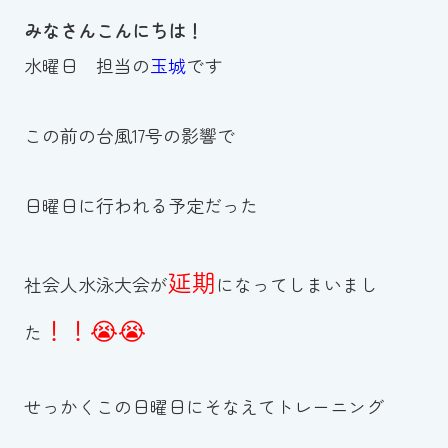
みなさんこんにちは！
お知らせ
水曜日 担当の
玉城
です
カレンダー
この前の台風17号の影響で
波スイタイムズ
お問い合わせ
日曜日に行われる予定だった
延期
社会人水泳大会が
になってしまいまし
Tel.098-863-7264
！！😭😭
平日 9:00～22:00｜土祝 9:00～21:00
た
メールでお問い合わせ
せっかくこの日曜日にそなえてトレーニング