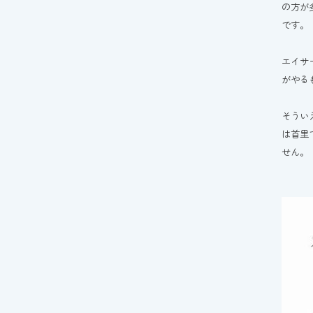
の方が
です。
エイサ
がやる
そうい
は首里
せん。