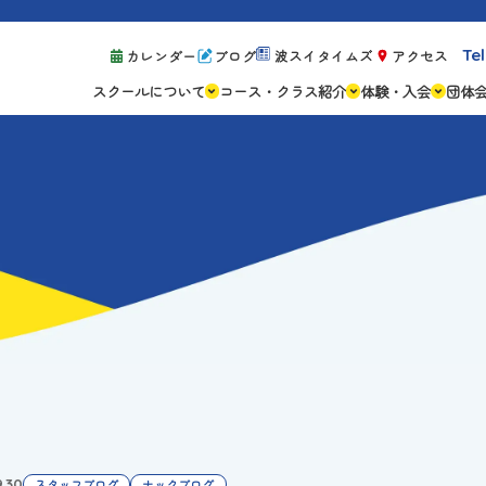
Tel
カレンダー
ブログ
波スイタイムズ
アクセス
スクールについて
コース・クラス紹介
体験・入会
団体
スクールの特徴
ジュニアスクール
体験レッスン案
設備紹介
アスリートコース
体験予約の流れ
親子コース
キャンペーン情
成人コース
よくある質問
ご入会手続き
ご入会費・月会
各種注意事項
9.30
スタッフブログ
ナックブログ