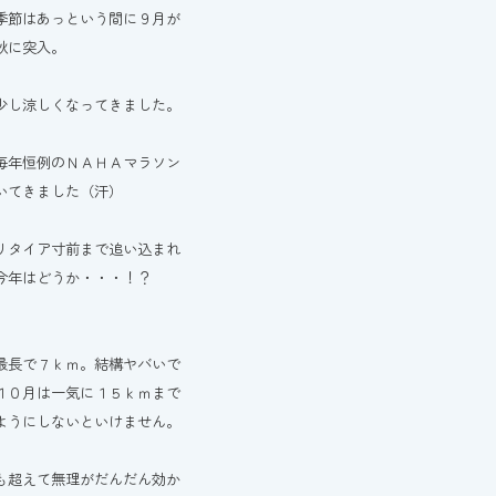
季節はあっという間に９月が
秋に突入。
少し涼しくなってきました。
毎年恒例のＮＡＨＡマラソン
いてきました（汗）
リタイア寸前まで追い込まれ
今年はどうか・・・！？
最長で７ｋｍ。結構ヤバいで
１０月は一気に１５ｋｍまで
ようにしないといけません。
も超えて無理がだんだん効か