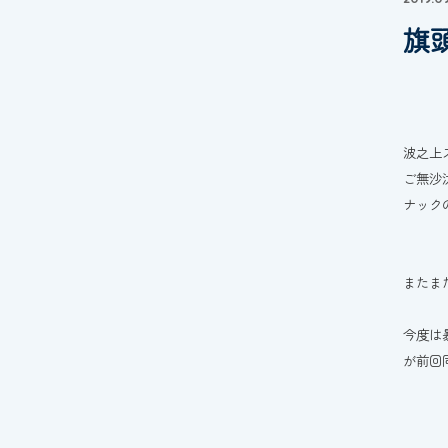
旗
波之上
ご無沙
ナック
またま
今度は
が前回