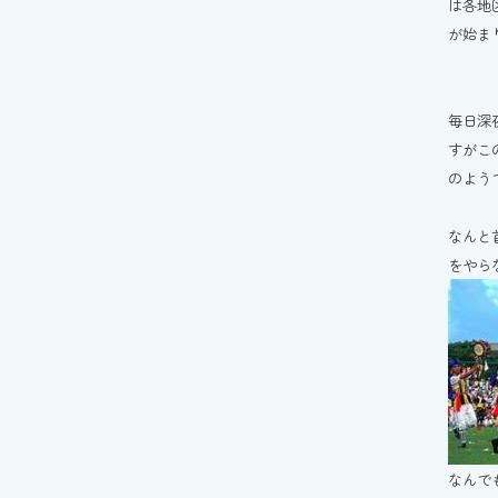
は各地
が始ま
毎日深
すがこ
のよう
なんと
をやら
なんで