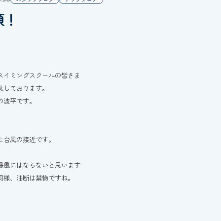
頭！
スイミングスクールの皆さま
汰しております。
の波平です。
た台風の接近です。
暴風にはならないと思います
同様、油断は禁物ですね。