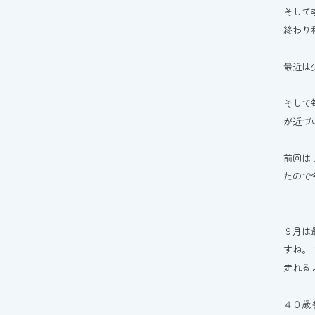
そして
終わり
最近は
そして
が近づ
前回は
たので
９月は
すね。
走れる
４０歳