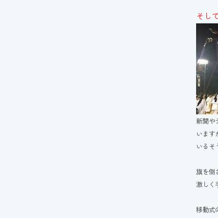
そし
新聞や
います
いるそ
旗を倒
激しく
移動式