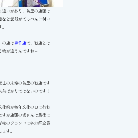
も違いがあり、首里の旗頭は
槍など武器がてっぺんに付い
す。
ーの旗は
豊作旗
で、戦旗とは
る物が違うんですね～
武士の末裔の首里の戦旗です
名前ばかりではないのです！
文化祭が毎年文化の日に行わ
ですが旗頭の皆さんは最後に
学校のグランドに各地区全員
します。