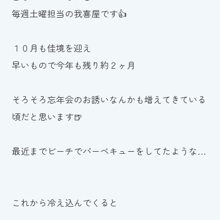
毎週土曜担当の我喜屋です👍
お知らせ
カレンダー
１０月も佳境を迎え
早いもので今年も残り約２ヶ月
波スイタイムズ
お問い合わせ
そろそろ忘年会のお誘いなんかも増えてきている
頃だと思います🍺
Tel.098-863-7264
最近までビーチでバーベキューをしてたような…
平日 9:00～22:00｜土祝 9:00～21:00
メールでお問い合わせ
これから冷え込んでくると