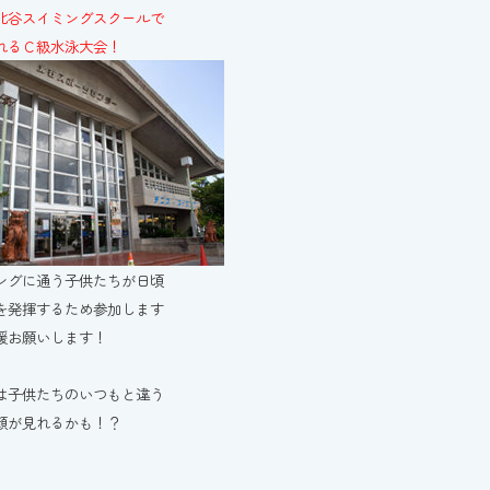
北谷スイミングスクールで
れるＣ級水泳大会！
ングに通う子供たちが日頃
を発揮するため参加します
援お願いします！
は子供たちのいつもと違う
顔が見れるかも！？