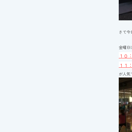
さて今
金曜日
１０
１１
が人気