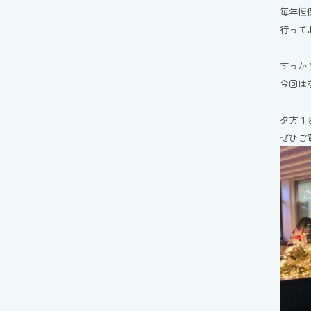
毎年恒
行って
すっか
今回は
夕方１
ぜひご