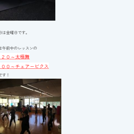
日は金曜日です。
は午前中のレッスンの
：２０～太極舞
：００～チェアービクス
です！