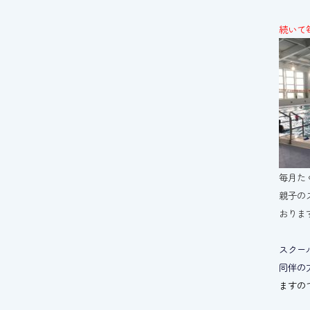
続いて
毎月た
親子の
おりま
スクー
同伴の
ますの