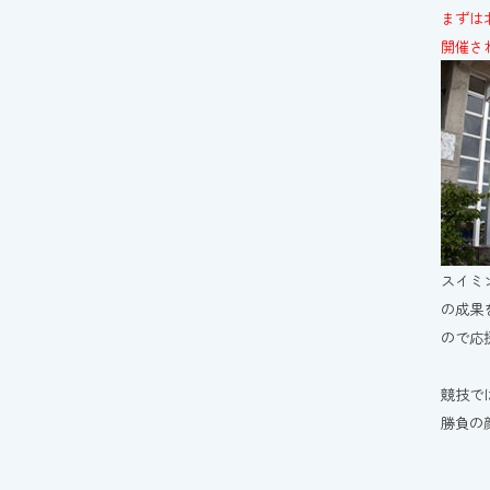
まずは
開催さ
スイミ
の成果
ので応
競技で
勝負の