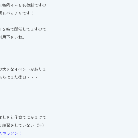
も毎回４～５名体制ですの
面もバッチリです！
１２時で開催してますので
利用下さいね。
つ大きなイベントがありま
ちらはまた後日・・・
忙しさと子育てにかまけて
り練習をしていない（汗）
Ａマラソン！