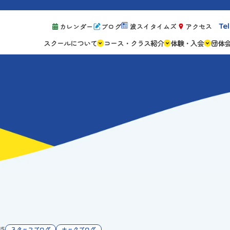
Tel
カレンダー
ブログ
波スイタイムズ
アクセス
スクールについて
コース・クラス紹介
体験・入会
団体
スクールの特徴
ジュニアスクール
体験レッスン案
設備紹介
アスリートコース
体験予約の流れ
親子コース
キャンペーン情
成人コース
よくある質問
ご入会手続き
ご入会費・月会
各種注意事項
15
スタッフブログ
ナックブログ