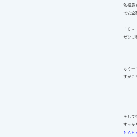
監視員
で安全
１０～
ぜひご
もう一
すがこ
そして
すっか
ＮＡＨ