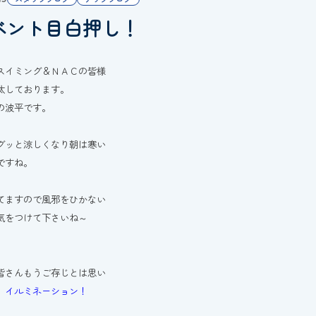
ベント目白押し！
スイミング＆ＮＡＣの皆様
汰しております。
の波平です。
グッと涼しくなり朝は寒い
ですね。
てますので風邪をひかない
気をつけて下さいね～
皆さんもうご存じとは思い
、
イルミネーション！