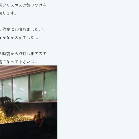
例クリスマスの飾りつけを
おります。
り作業にも慣れましたが、
なかなか大変でした…
８時前から点灯しますので
覧になって下さいね～