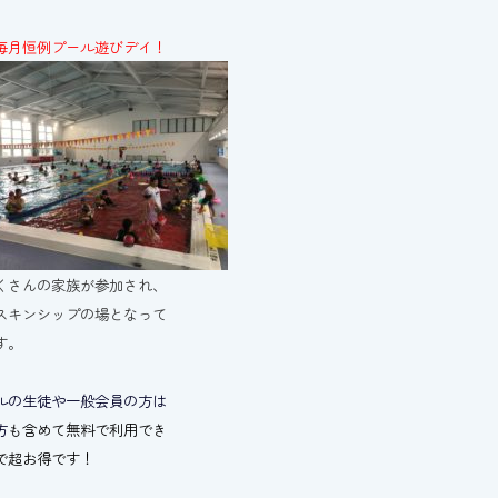
毎月恒例プール遊びデイ！
くさんの家族が参加され、
スキンシップの場となって
す。
ルの生徒や一般会員の方は
方
も含めて無料で利用でき
で超お得です！