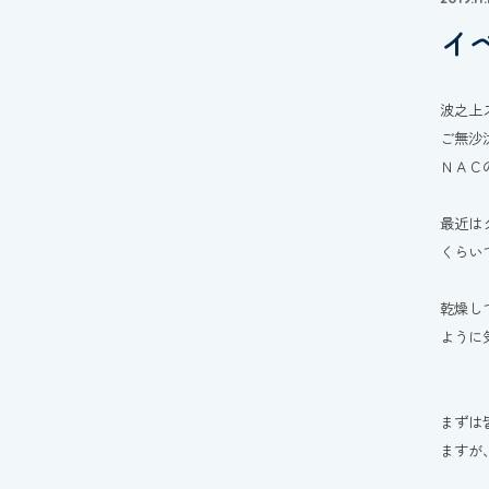
イ
波之上
ご無沙
ＮＡＣ
最近は
くらい
乾燥し
ように
まずは
ますが