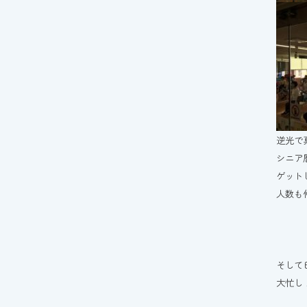
逆光で
シニア
ゲット
人数も
そして
大忙し