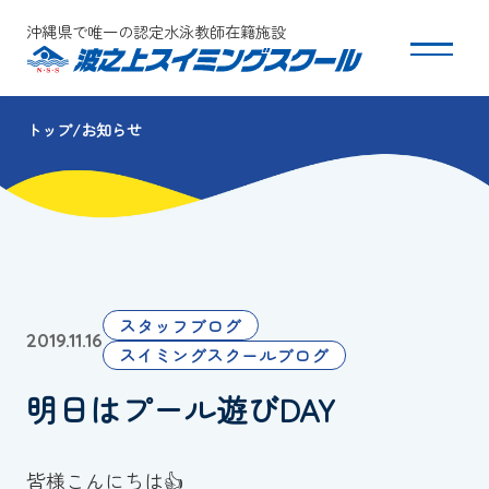
沖縄県で唯一の認定水泳教師在籍施設
トップ
お知らせ
スクールについて
コース・クラス紹介
体験・入会
スタッフブログ
2019.11.16
団体会員募集
スイミングスクールブログ
明日はプール遊びDAY
保護者の方へ
採用情報
皆様こんにちは👍