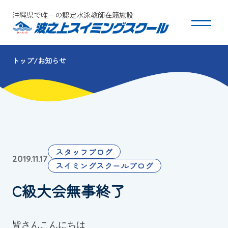
沖縄県で唯一の認定水泳教師在籍施設
トップ
お知らせ
スクールについて
コース・クラス紹介
体験・入会
スタッフブログ
2019.11.17
団体会員募集
スイミングスクールブログ
C級大会無事終了
保護者の方へ
採用情報
皆さんこんにちは