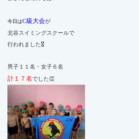
お知らせ
C級大会
が
今日は
カレンダー
北谷スイミングスクールで
行われました🎖
波スイタイムズ
お問い合わせ
男子１１名・女子６名
計１７名
でした👏
Tel.098-863-7264
平日 9:00～22:00｜土祝 9:00～21:00
メールでお問い合わせ