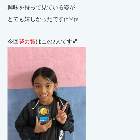
興味を持って見ている姿が
とても嬉しかったです(*^^)v
今回
努力賞
はこの2人です💕