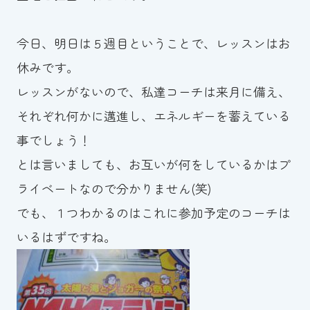
お知らせ
今日、明日は５週目ということで、レッスンはお
カレンダー
休みです。
レッスンがないので、私達コーチは来月に備え、
波スイタイムズ
それぞれ何かに邁進し、エネルギーを蓄えている
お問い合わせ
事でしょう！
とは言いましても、お互いが何をしているかはプ
ライベートなので分かりません(笑)
Tel.098-863-7264
でも、１つわかるのはこれに参加予定のコーチは
平日 9:00～22:00｜土祝 9:00～21:00
いるはずですね。
メールでお問い合わせ