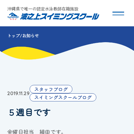
沖縄県で唯一の認定水泳教師在籍施設
トップ
お知らせ
スクールについて
コース・クラス紹介
体験・入会
スタッフブログ
2019.11.29
団体会員募集
スイミングスクールブログ
５週目です
保護者の方へ
採用情報
金曜日担当 細田です。