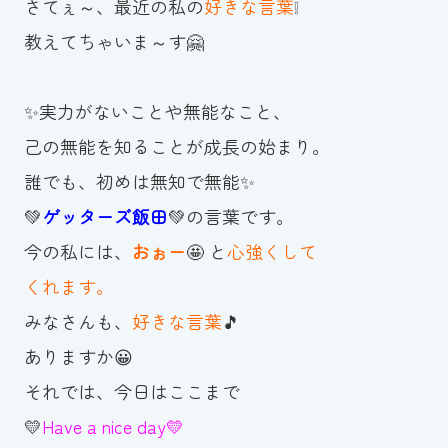
さてぇ～、最近の私の
好きな言葉
❕
スイミングスクールの
体験申し込みはこちら!
教えてちゃいま～す🤗
✨実力がないことや無能なこと、
己の無能を知ることが成長の始まり。
誰でも、初めは無知で無能✨
💚
ゲッターズ飯田
💚の言葉です。
今の私には、
おぉー
🤩 と
心強くして
くれます。
みなさんも、
好きな言葉
🎵
ありますか😀
それでは、今日はここまで
💛
Have a nice day💛