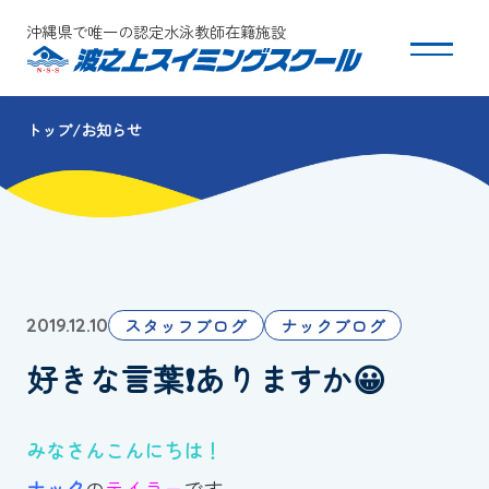
沖縄県で唯一の認定水泳教師在籍施設
トップ
お知らせ
スクールについて
コース・クラス紹介
体験・入会
スタッフブログ
ナックブログ
2019.12.10
団体会員募集
好きな言葉❗️ありますか😀
保護者の方へ
みなさんこんにちは！
採用情報
ナック
の
テイラー
です。