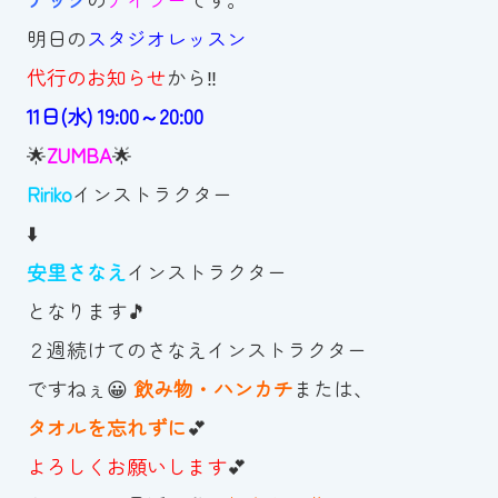
明日の
スタジオレッスン
お知らせ
代行のお知らせ
から‼️
カレンダー
11日(水) 19:00～20:00
🌟
ZUMBA
🌟
波スイタイムズ
Ririko
インストラクター
お問い合わせ
⬇️
安里さなえ
インストラクター
となります🎵
Tel.098-863-7264
２週続けてのさなえインストラクター
平日 9:00～22:00｜土祝 9:00～21:00
ですねぇ😀
飲み物・ハンカチ
または、
タオルを忘れずに
💕
メールでお問い合わせ
よろしくお願いします
💕