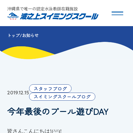
沖縄県で唯一の認定水泳教師在籍施設
トップ
お知らせ
スクールについて
コース・クラス紹介
体験・入会
スタッフブログ
2019.12.15
団体会員募集
スイミングスクールブログ
今年最後のプール遊びDAY
保護者の方へ
採用情報
皆さんこんにちは!(^^)!