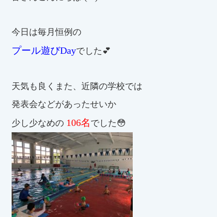
お知らせ
今日は毎月恒例の
カレンダー
プール遊びDay
でした💕
波スイタイムズ
天気も良くまた、近隣の学校では
お問い合わせ
発表会などがあったせいか
106名
少し少なめの
でした😳
Tel.098-863-7264
平日 9:00～22:00｜土祝 9:00～21:00
メールでお問い合わせ