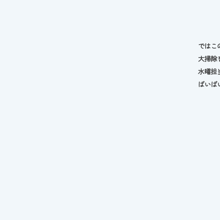
ではこ
大掃除
水曜担
ばいばい