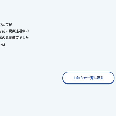
の辺で😁
を前に現実逃避中の
当の翁長優菜でした
🙌
お知らせ一覧に戻る