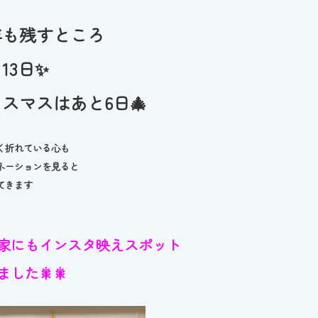
年も残すところ
13日✨
スマスはあと6日🎄
く折れている心も
ネーションを見ると
てきます
家にもインスタ映えスポット
ました🎇🎇