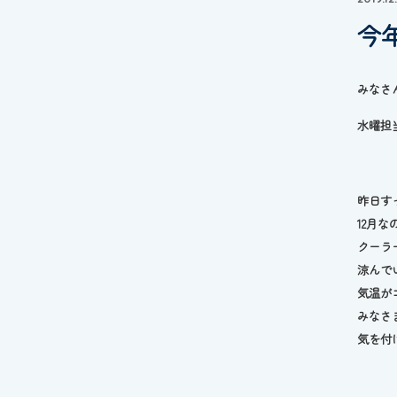
今
みなさ
水曜
昨日す
12月な
クーラ
涼んで
気温が
みなさ
気を付