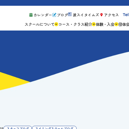
Tel
カレンダー
ブログ
波スイタイムズ
アクセス
スクールについて
コース・クラス紹介
体験・入会
団体
スクールの特徴
ジュニアスクール
体験レッスン案
設備紹介
アスリートコース
体験予約の流れ
親子コース
キャンペーン情
成人コース
よくある質問
ご入会手続き
ご入会費・月会
各種注意事項
.18
スタッフブログ
スイミングスクールブログ