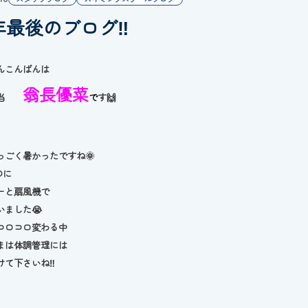
年最後のブログ‼
んこんばんは
翁長優菜
担当
で
す🙌
っごく暑かったですね🌞
のに
ーと扇風機で
いました😭
コロコロ変わる中
まは体調管理には
けて下さいね‼