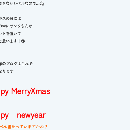
できないレベルなので…🤔
マスの日には
の中にサンタさんが
ントを置いて
と思います！😘
年のブログはこれで
なります
py MerryXmas
ppy newyear
ル当たっていますかね？