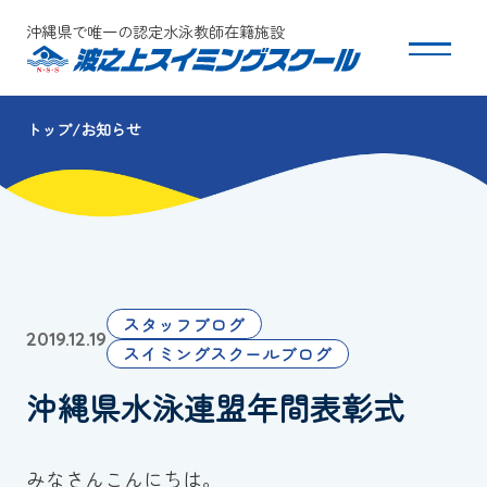
沖縄県で唯一の認定水泳教師在籍施設
トップ
お知らせ
スクールについて
コース・クラス紹介
体験・入会
スタッフブログ
2019.12.19
団体会員募集
スイミングスクールブログ
沖縄県水泳連盟年間表彰式
保護者の方へ
採用情報
みなさんこんにちは。