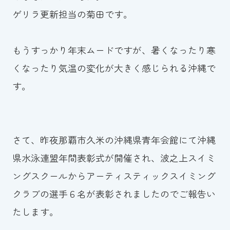
ゲリラ更新担当の菊田です。
お知らせ
カレンダー
もうすっかり年末ムードですが、暑くなったり寒
くなったり気温の変化が大きく感じられる沖縄で
波スイタイムズ
す。
お問い合わせ
さて、昨夜那覇市久米の沖縄県青年会館にて沖縄
Tel.098-863-7264
県水泳連盟年間表彰式が開催され、波之上スイミ
平日 9:00～22:00｜土祝 9:00～21:00
ングスクールからアーティスティックスイミング
クラブの選手６名が表彰されましたのでご報告い
メールでお問い合わせ
たします。