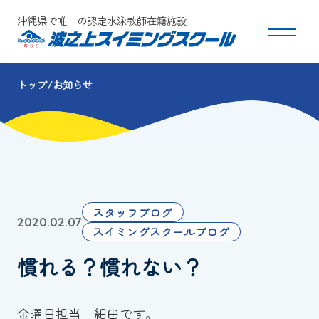
沖縄県で唯一の認定水泳教師在籍施設
トップ
お知らせ
スクールについて
コース・クラス紹介
体験・入会
スタッフブログ
2020.02.07
団体会員募集
スイミングスクールブログ
慣れる？慣れない？
保護者の方へ
採用情報
金曜日担当 細田です。