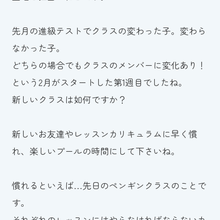
お知らせ
先月の進級テストでクラスの変わった子。変わら
カレンダー
なかった子。
どちらの場合でもクラスのメンバーに変化あり！
波スイタイムズ
という2月がスタートした第1週目でしたね。
お問い合わせ
新しいクラスは如何ですか？
新しいお友達やレッスンカリキュラムに早く慣
Tel.098-863-7264
れ、楽しいプールの時間にして下さいね。
平日 9:00～22:00｜土祝 9:00～21:00
慣れるといえば…先日のペンギンクラスのことで
メールでお問い合わせ
す。
それぞれのレッスンにはやらなければならないカ