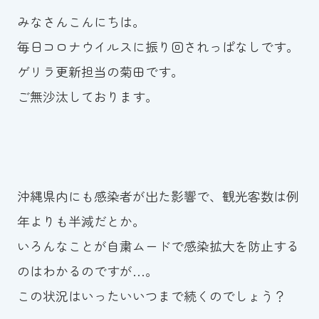
みなさんこんにちは。
お知らせ
毎日コロナウイルスに振り回されっぱなしです。
カレンダー
ゲリラ更新担当の菊田です。
ご無沙汰しております。
波スイタイムズ
お問い合わせ
沖縄県内にも感染者が出た影響で、観光客数は例
Tel.098-863-7264
年よりも半減だとか。
平日 9:00～22:00｜土祝 9:00～21:00
いろんなことが自粛ムードで感染拡大を防止する
のはわかるのですが…。
メールでお問い合わせ
この状況はいったいいつまで続くのでしょう？