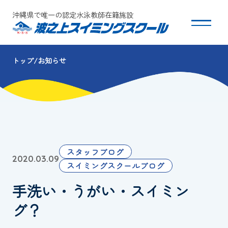
沖縄県で唯一の認定水泳教師在籍施設
トップ
お知らせ
スクールについて
コース・クラス紹介
体験・入会
スタッフブログ
2020.03.09
団体会員募集
スイミングスクールブログ
手洗い・うがい・スイミン
保護者の方へ
グ？
採用情報