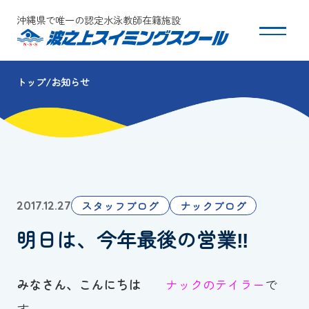
沖縄県で唯一の認定水泳教師在籍施設
トップ
お知らせ
スクールについて
コース・クラス紹介
体験・入会
スタッフブログ
ナックブログ
2017.12.27
団体会員募集
明日は、今年最後の営業‼
保護者の方へ
みなさん、こんにちは
ナックのテイラー
で
採用情報
す。