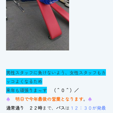
男性スタッフに負けないよう、女性スタッフもカ
ッコよくなるため
来年も頑張りま～す
（＾０＾）／
♠
明日で今年最後の営業となります
。
♠
通常通り
２２時
まで、
バス
は
１２：３０が発最