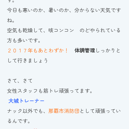
今日も寒いのか、暑いのか、分からない天気です
お知らせ
ね。
カレンダー
空気も乾燥して、咳コンコン のどやられている
方も多いです。
波スイタイムズ
２０１７年もあとわずか！
体調管理
しっかりと
お問い合わせ
して行きましょう
さて、さて
Tel.098-863-7264
女性スタッフも筋トレ頑張ってます。
平日 9:00～22:00｜土祝 9:00～21:00
大城トレーナー
ナック以外でも、
那覇市消防団
として頑張ってい
メールでお問い合わせ
るんです。