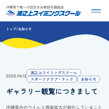
沖縄県で唯一の認定水泳教師在籍施設
トップ
お知らせ
スクールについて
コース・クラス紹介
体験・入会
波之上スイミングスクール
2020.06.12
団体会員募集
スポーツクラブ・ナック
お知らせ
ギャラリー観覧につきまして
保護者の方へ
採用情報
沖縄県内のウイルス感染拡大が鈍化していること