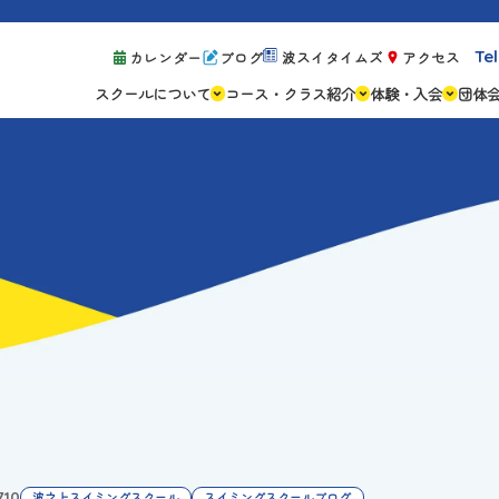
Tel
カレンダー
ブログ
波スイタイムズ
アクセス
スクールについて
コース・クラス紹介
体験・入会
団体
スクールの特徴
ジュニアスクール
体験レッスン案
設備紹介
アスリートコース
体験予約の流れ
親子コース
キャンペーン情
成人コース
よくある質問
ご入会手続き
ご入会費・月会
各種注意事項
.10
波之上スイミングスクール
スイミングスクールブログ