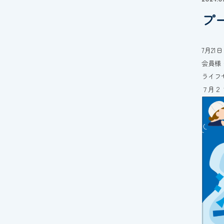
プ
7月2
会員様
ライフ
７月２