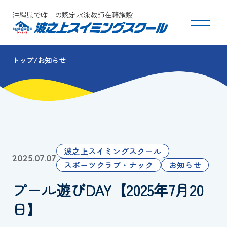
沖縄県で唯一の認定水泳教師在籍施設
トップ
お知らせ
スクールについて
コース・クラス紹介
体験・入会
波之上スイミングスクール
2025.07.07
団体会員募集
スポーツクラブ・ナック
お知らせ
プール遊びDAY【2025年7月20
保護者の方へ
日】
採用情報