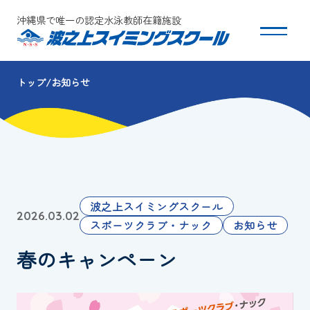
沖縄県で唯一の認定水泳教師在籍施設
トップ
お知らせ
スクールについて
コース・クラス紹介
体験・入会
波之上スイミングスクール
2026.03.02
団体会員募集
スポーツクラブ・ナック
お知らせ
春のキャンペーン
保護者の方へ
採用情報