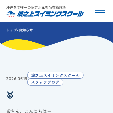
沖縄県で唯一の認定水泳教師在籍施設
トップ
お知らせ
スクールについて
コース・クラス紹介
体験・入会
波之上スイミングスクール
2026.05.13
団体会員募集
スタッフブログ
🥇
保護者の方へ
採用情報
皆さん、こんにちはー