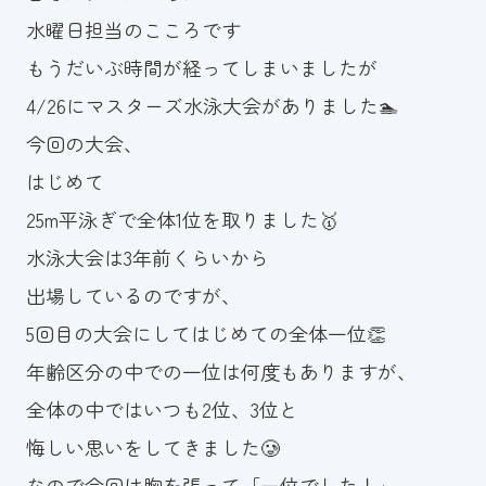
水曜日担当のこころです
お知らせ
もうだいぶ時間が経ってしまいましたが
カレンダー
4/26にマスターズ水泳大会がありました🏊
今回の大会、
波スイタイムズ
はじめて
お問い合わせ
25m平泳ぎで全体1位を取りました🥇
水泳大会は3年前くらいから
出場しているのですが、
Tel.098-863-7264
5回目の大会にしてはじめての全体一位👏
平日 9:00～22:00｜土祝 9:00～21:00
年齢区分の中での一位は何度もありますが、
全体の中ではいつも2位、3位と
メールでお問い合わせ
悔しい思いをしてきました🥲
なので今回は胸を張って「一位でした！」