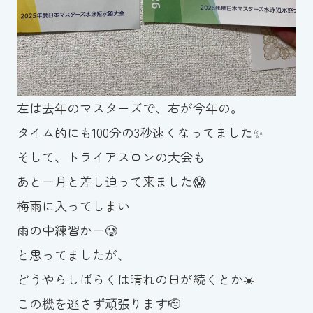
左は去年のマスターズで、右が今年の。
タイム的にも100分の3秒速くなってました✨
そして、トライアスロンの大会も
あと一月と差し迫って来ました😱
梅雨に入ってしまい
雨の中練習かー🥲
と思ってましたが、
どうやらしばらくは晴れの日が続くとか☀️
この機を逃さず頑張ります🫡